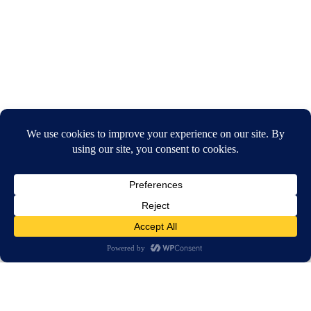
חיפוש
בית
חדשות
סוריה: לפחות 55 הרוגים בהפצצה בפרברי דמשק