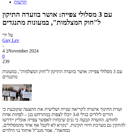
חדשות
עם 3 מסלולי צפייה: אושר בוועדה התיקון
ל"חוק המצלמות", במעונות מתנגדים
על ידי
Guy Lev
-
4 בNovember 2024
0
239
עם 3 מסלולי צפייה: אושר בוועדה התיקון ל"חוק המצלמות", במעונות
מתנגדים
ועדת החינוך אישרה לקריאה שנייה ושלישית את ההצעה שקובעת כי
הורים לילדים בגילי 3-0 יוכלו לצפות במתרחש בגן – לפחות אחת
לחודש. הוועדה קבעה כי גנים שיבחרו לאפשר צפייה אונליין יידרשו
להתקין גם מערכת חיווי תקינות. “נקרא לא לקבל אף אחד מהמסלולים,
כמחאה”, אמר מנכ”ל איחוד גני הילדים