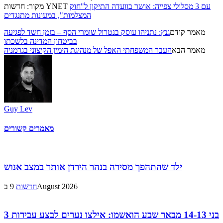
עם 3 מסלולי צפייה: אושר בוועדה התיקון ל"חוק
מקור: חדשות YNET
המצלמות", במעונות מתנגדים
מאמר קודם
גנץ: נתניהו עוסק בנטרול שומרי הסף – בזמן חשד לפגיעה
בביטחון המדינה בלשכתו
מאמר הבא
העבר המשפחתי האפל של מנהיגת הימין הקיצוני בגרמניה
Guy Lev
מאמרים קשורים
ילד שהתהפך מסירה בנהר הירדן אותר במצב אנוש
9 בAugust 2026
חדשות
3 בני 14-13 מבאר שבע הואשמו: אילצו נערים לבצע עבירות