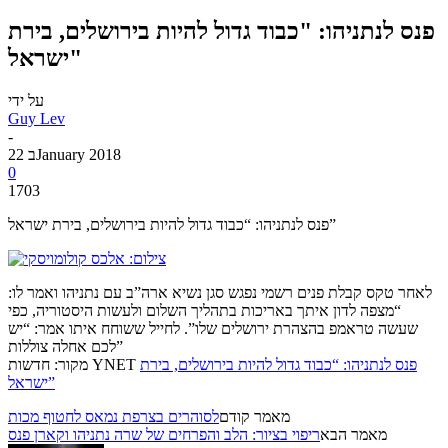
פנס לנתניהו: "כבוד גדול להיות בירושלים, בירת
ישראל"
על ידי
Guy Lev
-
22 בJanuary 2018
0
1703
פנס לנתניהו: “כבוד גדול להיות בירושלים, בירת ישראל”
לאחר טקס קבלת פנים רשמי נפגש סגן נשיא ארה”ב עם נתניהו ואמר לו:
“מצפה לדון איתך באריכות בתהליך השלום ולעשות היסטוריה, כפי
שעשה טראמפ בהצהרת ירושלים שלו”. לחייל ששוחח איתו אמר: “יש
לכם אחלה צוללות”
פנס לנתניהו: “כבוד גדול להיות בירושלים, בירת
מקור: חדשות YNET
ישראל”
מאמר קודם
לסוהרים בצרפת נמאס לחטוף מכות
מאמר הבא
ריפוי בציור: הלב והפרחים של שרה נתניהו וקארן פנס