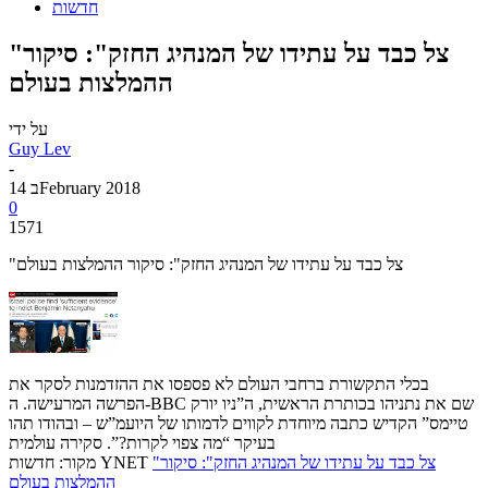
חדשות
"צל כבד על עתידו של המנהיג החזק": סיקור
ההמלצות בעולם
על ידי
Guy Lev
-
14 בFebruary 2018
0
1571
"צל כבד על עתידו של המנהיג החזק": סיקור ההמלצות בעולם
בכלי התקשורת ברחבי העולם לא פספסו את ההזדמנות לסקר את
הפרשה המרעישה. ה-BBC שם את נתניהו בכותרת הראשית, ה”ניו יורק
טיימס” הקדיש כתבה מיוחדת לקווים לדמותו של היועמ”ש – ובהודו תהו
בעיקר “מה צפוי לקרות?”. סקירה עולמית
"צל כבד על עתידו של המנהיג החזק": סיקור
מקור: חדשות YNET
ההמלצות בעולם