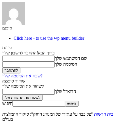
היכנס
Click here - to use the wp menu builder
היכנס
ברוך הבא!
התחבר לחשבון שלך
שם המשתמש שלך
הסיסמה שלך
שכח את הסיסמה שלך?
שחזור סיסמא
לשחזר את הסיסמה שלך
הדוא"ל שלך
חיפוש
בית
חדשות
"צל כבד על עתידו של המנהיג החזק": סיקור ההמלצות
בעולם