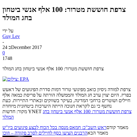
צרפת חוששת מטרור: 100 אלף אנשי ביטחון
בחג המולד
על ידי
Guy Lev
-
24 בDecember 2017
0
1748
צרפת חוששת מטרור: 100 אלף אנשי ביטחון בחג המולד
צרפת למודה ניסיון כואב מפיגועי טרור דמות סדרת הפיגועים של דאעש
בפריז. היום יצוין ערב חג המולד והממשלה הורתה על פריסת כמאה אלף
חיילים ושוטרים ברחבי המדינה, בעיקר בשווקים ובאתרי התיירות. כעת
נחשף כי גם לקראת חנוכה הייתה היערכות ביטחונית מיוחדת
צרפת חוששת מטרור: 100 אלף אנשי ביטחון בחג
מקור: חדשות YNET
המולד
מאמר קודם
ראש השב"כ: חמאס מנסה בכל הכוח לבצע פיגועים ביו"ש
מאמר הבא
הרבנים הציעו כסף לחיילים לסרב פקודה – וזוכו