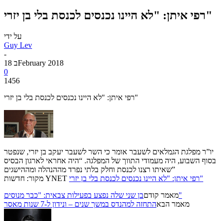
רפי איתן: "לא היינו נכנסים לכנסת בלי בן יזרי"
על ידי
Guy Lev
-
18 בFebruary 2018
0
1456
רפי איתן: "לא היינו נכנסים לכנסת בלי בן יזרי"
יו”ר מפלגת הגמלאים לשעבר אומר כי השר לשעבר יעקב בן יזרי, שנפטר
בסוף השבוע, היה מעמודי התווך של המפלגה. “היה אחראי לארגון הבסיס
שאיתו רצנו לכנסת וחלק בלתי נפרד מההנהלה ומההישגים”
רפי איתן: "לא היינו נכנסים לכנסת בלי בן יזרי"
מקור: חדשות YNET
בן שני שלה נפצע בפעילות צבאית: "כבר מנוסים"
מאמר קודם
מאמר הבא
התחזה למהנדס במשך שנים – ונידון ל-7 שנות מאסר