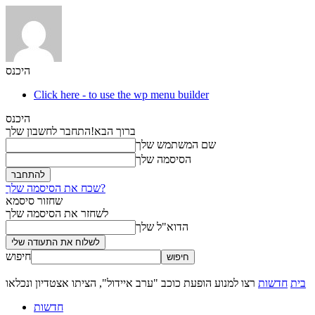
היכנס
Click here - to use the wp menu builder
היכנס
ברוך הבא!
התחבר לחשבון שלך
שם המשתמש שלך
הסיסמה שלך
שכח את הסיסמה שלך?
שחזור סיסמא
לשחזר את הסיסמה שלך
הדוא"ל שלך
חיפוש
בית
חדשות
רצו למנוע הופעת כוכב "ערב איידול", הציתו אצטדיון ונכלאו
חדשות