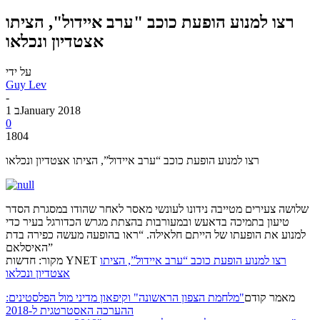
רצו למנוע הופעת כוכב "ערב איידול", הציתו
אצטדיון ונכלאו
על ידי
Guy Lev
-
1 בJanuary 2018
0
1804
רצו למנוע הופעת כוכב “ערב איידול”, הציתו אצטדיון ונכלאו
שלושה צעירים מטייבה נידונו לעונשי מאסר לאחר שהודו במסגרת הסדר
טיעון בתמיכה בדאעש ובמעורבות בהצתת מגרש הכדורגל בעיר כדי
למנוע את הופעתו של הייתם חלאילה. “ראו בהופעה מעשה כפירה בדת
האיסלאם”
רצו למנוע הופעת כוכב “ערב איידול”, הציתו
מקור: חדשות YNET
אצטדיון ונכלאו
מאמר קודם
"מלחמת הצפון הראשונה" וקיפאון מדיני מול הפלסטינים:
ההערכה האסטרטגית ל-2018