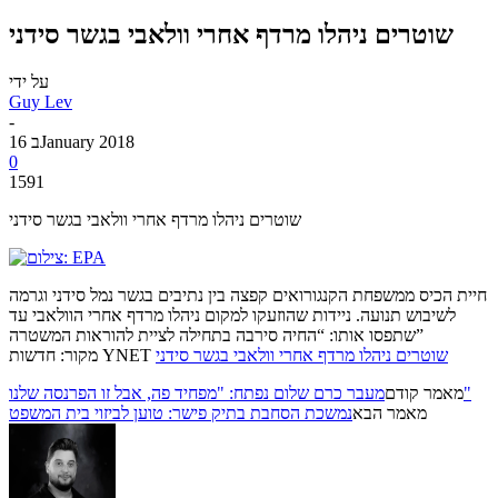
שוטרים ניהלו מרדף אחרי וולאבי בגשר סידני
על ידי
Guy Lev
-
16 בJanuary 2018
0
1591
שוטרים ניהלו מרדף אחרי וולאבי בגשר סידני
חיית הכיס ממשפחת הקנגורואים קפצה בין נתיבים בגשר נמל סידני וגרמה
לשיבוש תנועה. ניידות שהוזעקו למקום ניהלו מרדף אחרי הוולאבי עד
שתפסו אותו: “החיה סירבה בתחילה לציית להוראות המשטרה”
שוטרים ניהלו מרדף אחרי וולאבי בגשר סידני
מקור: חדשות YNET
מעבר כרם שלום נפתח: "מפחיד פה, אבל זו הפרנסה שלנו"
מאמר קודם
מאמר הבא
נמשכת הסחבת בתיק פישר: טוען לביזוי בית המשפט