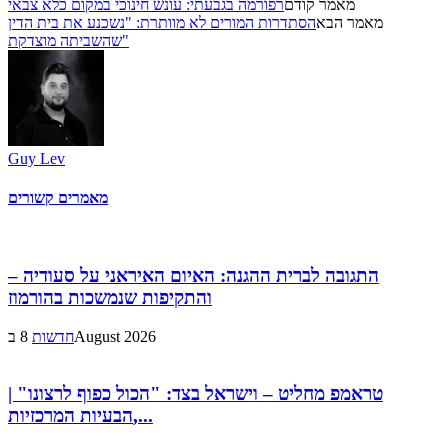
מאמר קודם
רפורמה בגבעתי: עונש חינוכי במקום כלא צבאי
מאמר הבא
הסתדרות המורים לא מוותרת: "נשכנע את בית הדין
שהשביתה מוצדקת"
Guy Lev
מאמרים קשורים
התגובה לברית ההגנה: האיום האיראני על סעודיה –
והתקיפות שנמשכות בהורמוז
8 בAugust 2026
חדשות
טראמפ מחליט – וישראל בצד: "הכול כפוף לרצונו" |
הבעיות המרכזיות,...