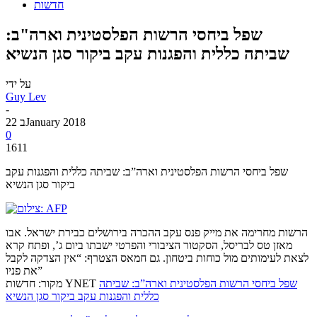
חדשות
שפל ביחסי הרשות הפלסטינית וארה"ב:
שביתה כללית והפגנות עקב ביקור סגן הנשיא
על ידי
Guy Lev
-
22 בJanuary 2018
0
1611
שפל ביחסי הרשות הפלסטינית וארה”ב: שביתה כללית והפגנות עקב
ביקור סגן הנשיא
הרשות מחרימה את מייק פנס עקב ההכרה בירושלים כבירת ישראל. אבו
מאזן טס לבריסל, הסקטור הציבורי והפרטי ישבתו ביום ג’, ופתח קרא
לצאת לעימותים מול כוחות ביטחון. גם חמאס הצטרף: “אין הצדקה לקבל
את פניו”
שפל ביחסי הרשות הפלסטינית וארה”ב: שביתה
מקור: חדשות YNET
כללית והפגנות עקב ביקור סגן הנשיא