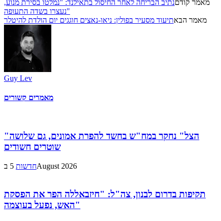
מאמר קודם
נתיב הבריחה לאחר החיסול בתאילנד: "נמלטו בסירת מנוע,
נעצרו בשדה התעופה"
מאמר הבא
תיעוד מסעיר בפולין: ניאו-נאצים חוגגים יום הולדת להיטלר
Guy Lev
מאמרים קשורים
"הצל" נחקר במח"ש בחשד להפרת אמונים, גם שלושה
שוטרים חשודים
5 בAugust 2026
חדשות
תקיפות בדרום לבנון, צה"ל: "חיזבאללה הפר את הפסקת
האש, נפעל בעוצמה"