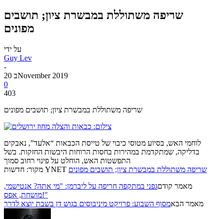
שריפה משתוללת במבשרת ציון; תושבים
מפונים
על ידי
Guy Lev
-
20 בNovember 2019
0
403
שריפה משתוללת במבשרת ציון; תושבים מפונים
לוחמי האש, בסיוע מטוסי כיבוי של טייסת הכבאות “אלעד”, נאבקים
בדליקה, שמתקדמת במהירות בחסות הרוחות היבשות החזקות. בשל
התפשטות האש, הוחלט על פינוי רחוב סמוך
שריפה משתוללת במבשרת ציון; תושבים מפונים
מקור: חדשות YNET
מאמר קודם
גפני במתקפה חריפה על ליברמן: "מי אתה? אנטישמי,
מושחת, אפס!"
מאמר הבא
מסוף השבוע: פרויקט מיניבוסים בגוש דן בשבת יוצא לדרך