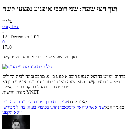
תוך חצי שעה: שני רוכבי אופנוע נפצעו קשה
על ידי
Guy Lev
-
12 בDecember 2017
0
1710
תוך חצי שעה: שני רוכבי אופנוע נפצעו קשה
ברחוב וינגייט בהרצליה נפגע רוכב אופנוע בן 25 מרכב ופונה לבית החולים
בילינסון במצב קשה. כחצי שעה מאוחר יותר נפגע רוכב אופנוע כבן 35
מפגיעת רכב במחלף רוקח בנתיבי איילון
מקור: חדשות YNET
מאמר קודם
יפני גוסס ערך מסיבה לכבוד סוף החיים
מאמר הבא
שני אנשי ג'יהאד איסלאמי נהרגו בפיצוץ בעזה; צה"ל מכחיש:
"לא תקפנו"