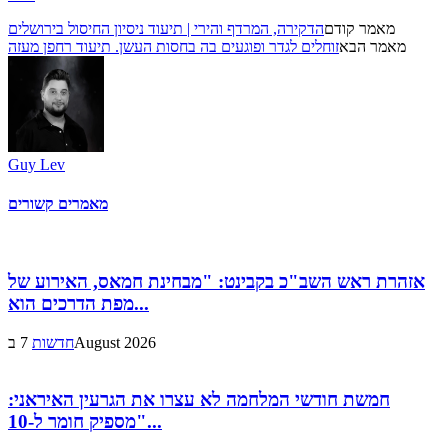
מאמר קודם
הדקירה, המרדף והירי | תיעוד ניסיון החיסול בירושלים
מאמר הבא
זוחלים לגדר ופוגעים בה בחסות העשן. תיעוד רחפן מעזה
Guy Lev
מאמרים קשורים
אזהרת ראש השב"כ בקבינט: "מבחינת חמאס, האירוע של
מפת הדרכים הוא...
7 בAugust 2026
חדשות
חמשת חודשי המלחמה לא עצרו את הגרעין האיראני:
"מספיק חומר ל-10...