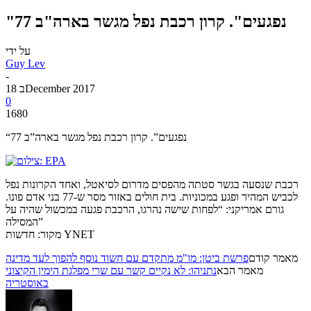
"77 נפגעים". קרון רכבת נפל מגשר בארה"ב
על ידי
Guy Lev
-
18 בDecember 2017
0
1680
“77 נפגעים”. קרון רכבת נפל מגשר בארה”ב
רכבת שנסעה בגשר סטתה מהפסים מדרום לסיאטל, ואחד הקרונות נפל
לכביש המהיר ופגע במכוניות. בית חולים באזור מסר ש-77 בני אדם פונו.
גורם אמריקני: “לפחות שישה נהרגו, הרכבת פגעה במכשול שהיה על
המסילה”
מקור: חדשות YNET
מאמר קודם
פרשת ביטן: מו"מ מתקדם עם חשוד נוסף להפוך לעד מדינה
מאמר הבא
נתניהו: לא נקיים קשר עם שרי מפלגת הימין הקיצוני
באוסטריה